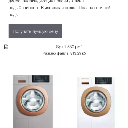
дисбалансаИндикация подачи / слива
водыОпционно:- Выдвижная полка- Подача горячей
воды
Получить лучшую цену
Spirit 530.pdf
Размер файла: 813.29 кб