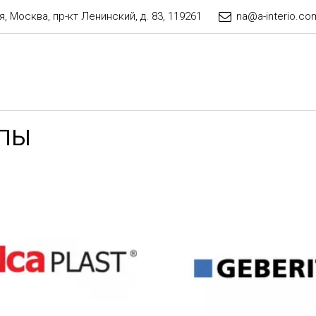
я
,
Москва
,
пр-кт Ленинский, д. 83
,
119261
na@a-interio.co
АПЫ