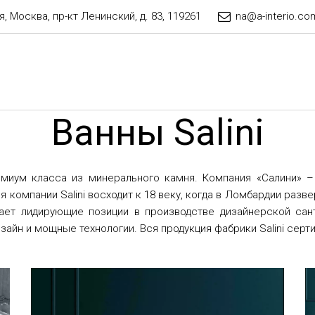
я
,
Москва
,
пр-кт Ленинский, д. 83
,
119261
na@a-interio.co
Ванны Salini
ремиум класса из минерального камня. Компания «Салини» 
компании Salini восходит к 18 веку, когда в Ломбардии ра
ет лидирующие позиции в производстве дизайнерской санте
айн и мощные технологии. Вся продукция фабрики Salini серт