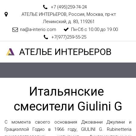
+7 (495)
259-74-24
АТЕЛЬЕ ИНТЕРЬЕРОВ
,
Россия
,
Москва
,
пр-кт
Ленинский, д. 83
,
119261
na@a-interio.com
Пн-Сб с 10.00 до 19.00
+7(977)259-55-25
АТЕЛ­­­­­­ЬЕ ИНТЕРЬЕРОВ
Итальянские 
смесители Giulini G
С момента своего основания Джованни Джулини и
Грациэллой Годио в 1966 году, GIULINI G. Rubinetteria